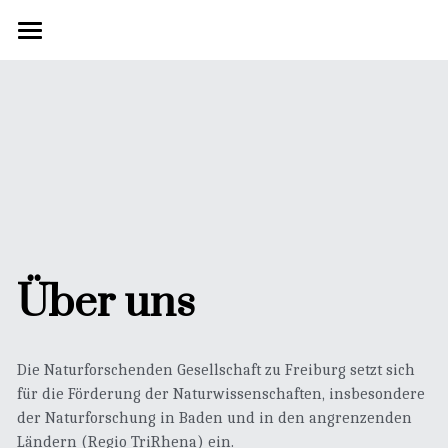
×
BLOG KATEGORIEN
Gesellschaft
Alle Kategorien
Programm
Über uns
Ansprechpartner*innen
Berichtsband
Vorträge
Unsere Geschichte
Exkursionen
Kontakt
Allgemeines
Mitgliedschaft und Spenden
Hinweise für Autor:innen
Kontaktformular
POWERED BY
Über uns
Aktueller Band
Impressum
Bestellungen
Die Naturforschenden Gesellschaft zu Freiburg setzt sich 
Archiv
für die Förderung der Naturwissenschaften, insbesondere 
der Naturforschung in Baden und in den angrenzenden 
Band 1-10
Ländern (Regio TriRhena) ein.