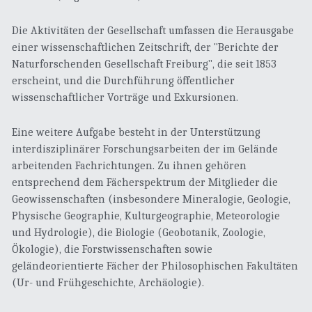
Band 11-20
Die Aktivitäten der Gesellschaft umfassen die Herausgabe 
einer wissenschaftlichen Zeitschrift, der "Berichte der 
Band 21-30
Naturforschenden Gesellschaft Freiburg", die seit 1853 
erscheint, und die Durchführung öffentlicher 
Band 31-40
wissenschaftlicher Vorträge und Exkursionen. 
Band 41-50
Eine weitere Aufgabe besteht in der Unterstützung 
interdisziplinärer Forschungsarbeiten der im Gelände 
Band 51-60
arbeitenden Fachrichtungen. Zu ihnen gehören 
entsprechend dem Fächerspektrum der Mitglieder die 
Band 61-70
Geowissenschaften (insbesondere Mineralogie, Geologie, 
Physische Geographie, Kulturgeographie, Meteorologie 
Band 71-80
und Hydrologie), die Biologie (Geobotanik, Zoologie, 
Ökologie), die Forstwissenschaften sowie 
Band 81-90
geländeorientierte Fächer der Philosophischen Fakultäten 
Band 91-100
(Ur- und Frühgeschichte, Archäologie). 