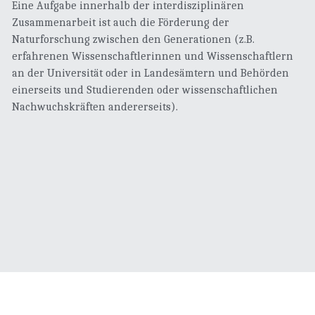
Band 101-110
Eine Aufgabe innerhalb der interdisziplinären 
Zusammenarbeit ist auch die Förderung der 
Band 111-113
Naturforschung zwischen den Generationen (z.B. 
erfahrenen Wissenschaftlerinnen und Wissenschaftlern 
an der Universität oder in Landesämtern und Behörden 
einerseits und Studierenden oder wissenschaftlichen 
Nachwuchskräften andererseits).