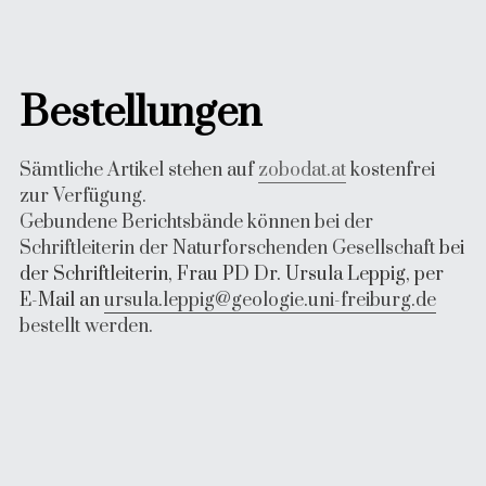
Band 11-20
Band 21-30
Bestellungen
Band 31-40
Sämtliche Artikel stehen auf 
zobodat.at
 kostenfrei 
Band 41-50
zur Verfügung.
Gebundene Berichtsbände können bei der 
Band 51-60
Schriftleiterin der Naturforschenden Gesellschaft 
bei 
der Schriftleiterin, Frau PD Dr. Ursula Leppig, per 
Band 61-70
E-Mail an 
ursula.leppig@geologie.uni-freiburg.de
bestellt werden.
Band 71-80
Band 81-90
Band 91-100